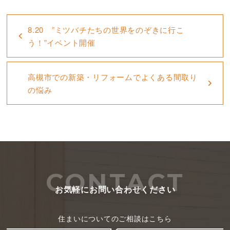
8.20 ”ミツバチたちの世界をのぞきに行こ
う！”イベント開催
高槻市での新築・リフォームでよくある間取り
の悩み
CONTACT
お気軽にお問い合わせください
住まいについてのご相談はこちら