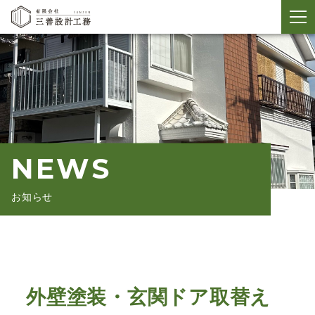
メ
ニ
ュ
ー
開
閉
NEWS
お知らせ
外壁塗装・玄関ドア取替え