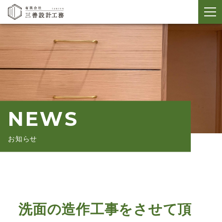
メ
ニ
ュ
ー
開
閉
NEWS
お知らせ
洗面の造作工事をさせて頂