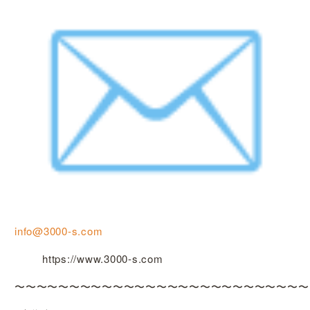
info@3000-s.com
https://www.3000-s.com
〜〜〜〜〜〜〜〜〜〜〜〜〜〜〜〜〜〜〜〜〜〜〜〜〜〜〜