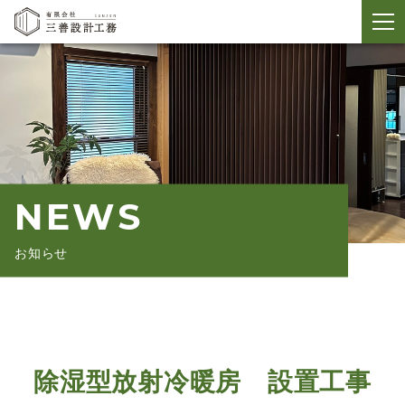
メ
ニ
ュ
ー
開
閉
NEWS
お知らせ
除湿型放射冷暖房 設置工事