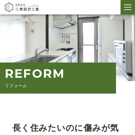
メ
ニ
ュ
ー
開
閉
REFORM
リフォーム
長く住みたいのに傷みが気